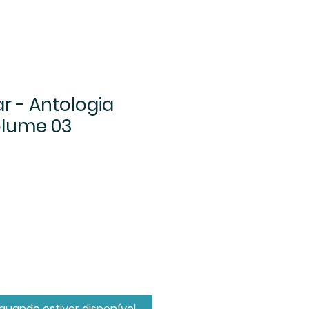
r - Antologia
olume 03
quando estiver disponível