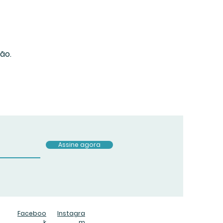
ão.
Assine agora
Faceboo
Instagra
k
m