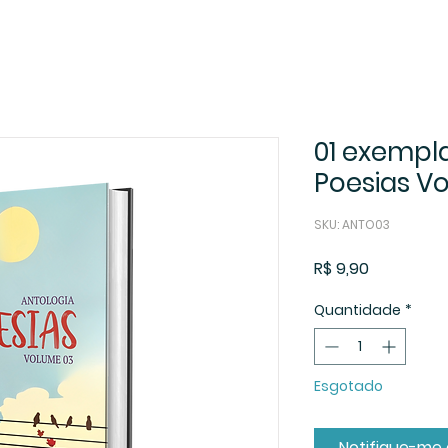
01 exempla
Poesias V
SKU: ANTO03
Preço
R$ 9,90
Quantidade
*
Esgotado
Notifique-me 